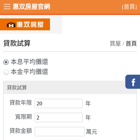
惠双房屋官網
[首頁]
貸款試算
買屋 /
首頁
本息平均攤還
本金平均攤還
貸款試算
貸款年限
年
寬限期
年
貸款金額
萬元