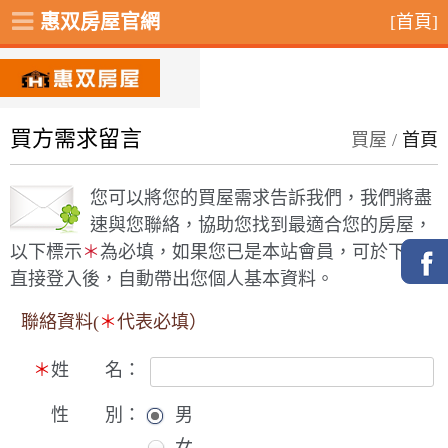
惠双房屋官網
[首頁]
買方需求留言
買屋 /
首頁
您可以將您的買屋需求告訴我們，我們將盡
速與您聯絡，協助您找到最適合您的房屋，
以下標示
＊
為必填，如果您已是本站會員，可於下方
直接登入後，自動帶出您個人基本資料。
聯絡資料(
＊
代表必填）
＊
姓 名：
性 別：
男
女