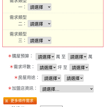
需求類型
一：
需求類型
二：
需求類型
三：
＊
購屋預算：
萬 至
萬
＊
需求坪數：
坪 至
＊
房屋用途：
＊
加盟店資訊：